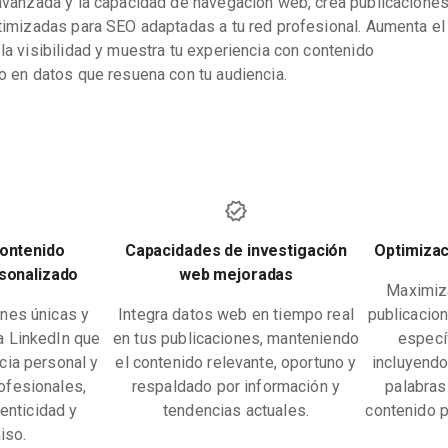
avanzada y la capacidad de navegación web, crea publicacione
timizadas para SEO adaptadas a tu red profesional. Aumenta el
a visibilidad y muestra tu experiencia con contenido
 en datos que resuena con tu audiencia.
contenido
Capacidades de investigación
Optimizac
sonalizado
web mejoradas
Maximiza
ones únicas y
Integra datos web en tiempo real
publicacio
a LinkedIn que
en tus publicaciones, manteniendo
especí
ncia personal y
el contenido relevante, oportuno y
incluyendo
ofesionales,
respaldado por información y
palabras
enticidad y
tendencias actuales.
contenido p
iso.