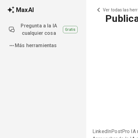
MaxAI
Ver todas las her
Public
Pregunta a la IA
Gratis
cualquier cosa
Más herramientas
LinkedInPostPro IA r