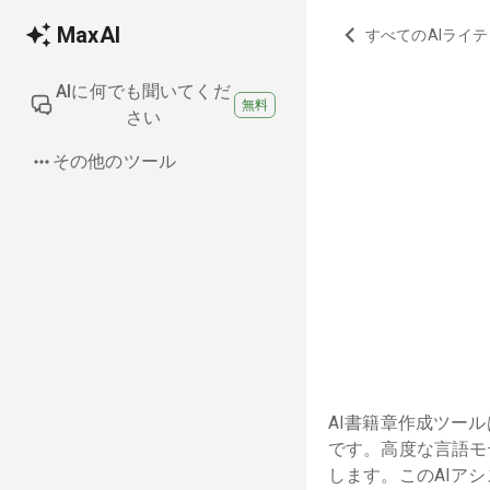
MaxAI
すべてのAIライ
AIに何でも聞いてくだ
無料
さい
その他のツール
AI書籍章作成ツー
です。高度な言語モ
します。このAIア