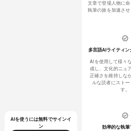
文章で登場人物に命
執筆の旅を加速させ
多言語AIライティ
AIを使用して様々
成し、文化的ニュ
正確さを維持しな
ルな読者にストー
す。
AIを使うには
無料
でサインイ
ン
効率的な執筆