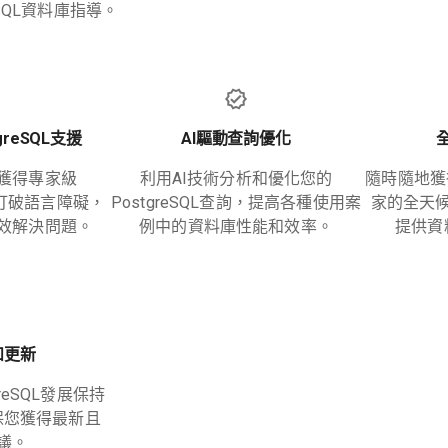
eSQL資料庫指導。
reSQL支援
AI驅動查詢優化
獲得專家級
利用AI技術分析和優化您的
隨時隨地獲得我
議，打破語言障礙，
PostgreSQL查詢，提高各種使用案
家的全天
效解決問題。
例中的資料庫性能和效率。
提供資
和更新
reSQL發展保持
保您獲得最新且
議。