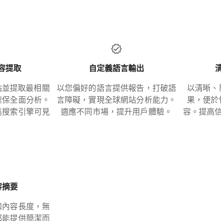
內容提取
自定義語言輸出
站並提取最相關
以您偏好的語言提供報告，打破語
以清晰、
確保全面分析。
言障礙，實現全球網站分析能力。
果，便於
高搜索引擎可見
適應不同市場，提升用戶體驗。
容。提高
容摘要
和內容長度，無
都能提供簡潔而