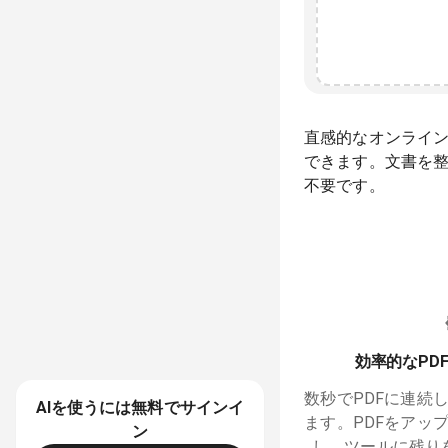
直感的なオンライン
できます。文書を
不要です。
効率的なPD
数秒でPDFに連続
AIを使うには
無料
でサインイ
ます。PDFをアッ
ン
し、ツールに残り