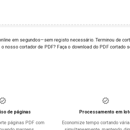
online em segundos—sem registo necessário. Terminou de cort
o nosso cortador de PDF? Faça o download do PDF cortado 
iso de páginas
Processamento em lot
orte páginas PDF com
Economize tempo cortando vária
movendo margens
simultaneamente, mantendo d