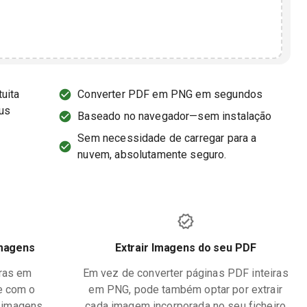
uita
Converter PDF em PNG em segundos
us
Baseado no navegador—sem instalação
Sem necessidade de carregar para a
nuvem, absolutamente seguro.
imagens
Extrair Imagens do seu PDF
iras em
Em vez de converter páginas PDF inteiras
e com o
em PNG, pode também optar por extrair
 imagens
cada imagem incorporada no seu ficheiro