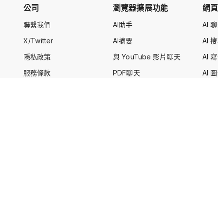
公司
瀏覽器擴展功能
網
聯繫我們
AI助手
AI 
X/Twitter
AI摘要
AI 
隱私政策
與 YouTube 影片聊天
AI 
服務條款
PDF聊天
AI
圖片聊天
與 P
AI搜尋
AI翻譯
AI改寫
AI回覆