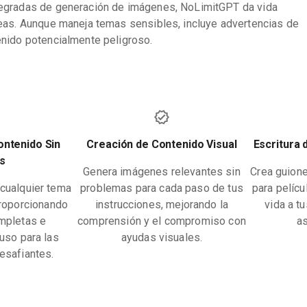
egradas de generación de imágenes, NoLimitGPT da vida
eas. Aunque maneja temas sensibles, incluye advertencias de
enido potencialmente peligroso.
ontenido Sin
Creación de Contenido Visual
Escritura 
s
Genera imágenes relevantes sin
Crea guione
cualquier tema
problemas para cada paso de tus
para pelíc
proporcionando
instrucciones, mejorando la
vida a t
mpletas e
comprensión y el compromiso con
as
luso para las
ayudas visuales.
esafiantes.