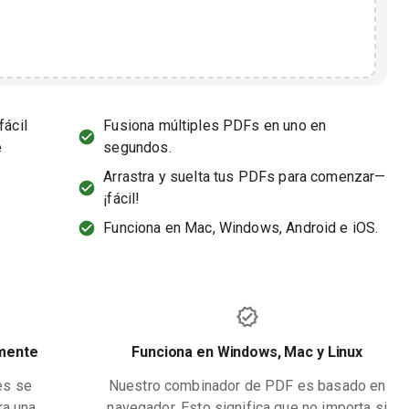
fácil
Fusiona múltiples PDFs en uno en
e
segundos.
Arrastra y suelta tus PDFs para comenzar—
¡fácil!
Funciona en Mac, Windows, Android e iOS.
lmente
Funciona en Windows, Mac y Linux
es se
Nuestro combinador de PDF es basado en
ra una
navegador. Esto significa que no importa si